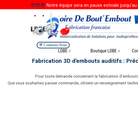
Aller au contenu
😎
😎
😎
Notre équipe sera en pause estivale jusqu’au 
💬 Contactez-Nous
Saute
LDBE ˅
Boutique LDBE ˅
▼
Co
Fabrication 3D d'embouts auditifs : Pré
Pour toute demande concernant la fabrication d’embouts 
Que vous souhaitiez passer commande, obtenir un renseignement techniqu