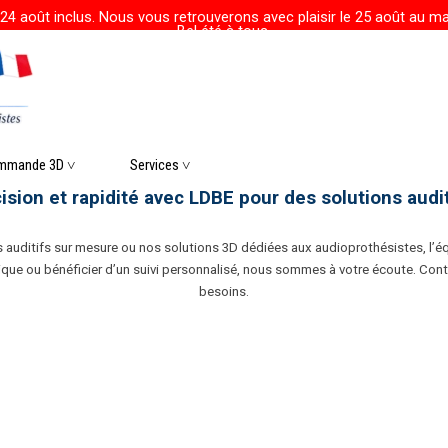
24 août inclus. Nous vous retrouverons avec plaisir le 25 août au mat
Bel été à tous.
r le menu
mmande 3D ˅
▼
Services ˅
▼
▼
cision et rapidité avec LDBE pour des solutions audi
auditifs sur mesure ou nos solutions 3D dédiées aux audioprothésistes, l’é
e ou bénéficier d’un suivi personnalisé, nous sommes à votre écoute. Contact
besoins.