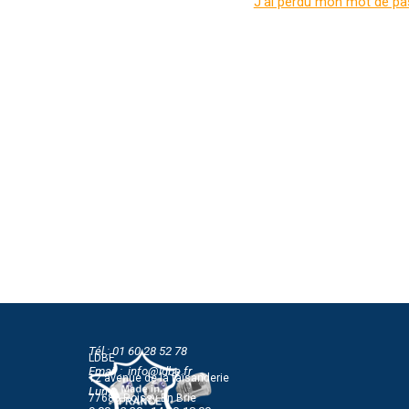
J'ai perdu mon mot de p
Tél : 01 60 28 52 78
LDBE
Email : info@ldbe.fr
12 avenue de la faisanderie
Lun-Jeu
77680 Roissy En Brie