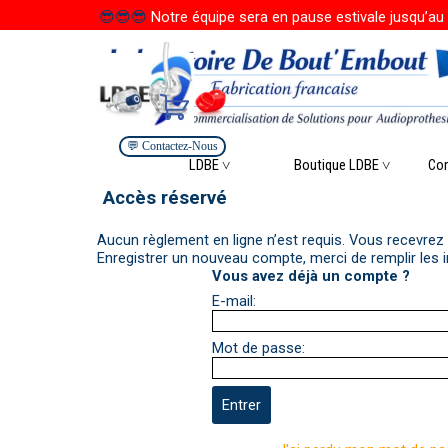
Aller au contenu
😎
😎
😎
Notre équipe sera en pause estivale jusqu’au 
💬 Contactez-Nous
Saute
LDBE ˅
Boutique LDBE ˅
▼
Co
Accès réservé
Aucun règlement en ligne n’est requis. Vous recevrez
Enregistrer un nouveau compte, merci de remplir les 
Vous avez déjà un compte ?
E-mail:
Mot de passe: