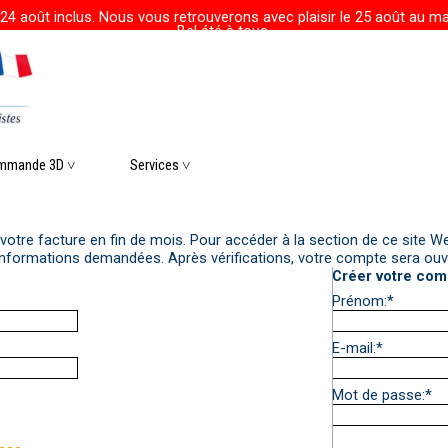
24 août inclus. Nous vous retrouverons avec plaisir le 25 août au mat
Bel été à tous.
r le menu
mmande 3D ˅
▼
Services ˅
▼
▼
 votre facture en fin de mois. Pour accéder à la section de ce site 
informations demandées. Après vérifications, votre compte sera ouv
Créer votre com
Prénom:
*
E-mail:
*
Mot de passe:
*