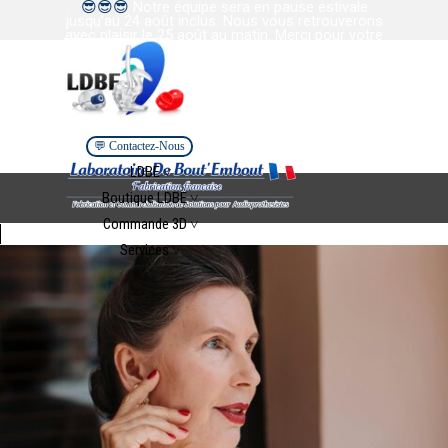
😎
😎
😎
Notre équipe sera en pause estivale
Aller au contenu
jusqu’au 24 août inclus. Nous vous retrouverons
avec plaisir le 25 août au matin. Merci pour votre
confiance et votre collaboration. Bel été à tous.
💬 Contactez-Nous
Sauter le menu
LDBE ˅
▼
Boutique LDBE ˅
▼
Commande 3D ˅
▼
Services ˅
▼