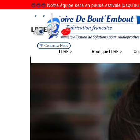
Aller au contenu
😎
😎
😎
Notre équipe sera en pause estivale jusqu’au 
💬 Contactez-Nous
Saute
LDBE ˅
Boutique LDBE ˅
▼
Co