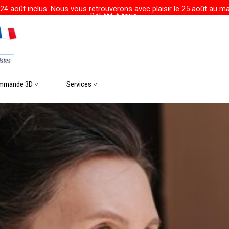
24 août inclus. Nous vous retrouverons avec plaisir le 25 août au mat
Bel été à tous.
r le menu
mmande 3D ˅
▼
Services ˅
▼
▼