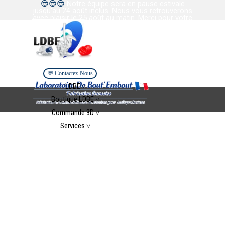
😎
😎
😎
Notre équipe sera en pause estivale
Aller au contenu
jusqu’au 24 août inclus. Nous vous retrouverons
avec plaisir le 25 août au matin. Merci pour votre
confiance et votre collaboration. Bel été à tous.
💬 Contactez-Nous
Sauter le menu
LDBE ˅
▼
Boutique LDBE ˅
▼
Commande 3D ˅
▼
Services ˅
▼