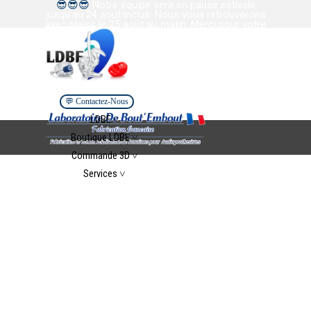
😎
😎
😎
Notre équipe sera en pause estivale
Aller au contenu
jusqu’au 24 août inclus. Nous vous retrouverons
avec plaisir le 25 août au matin. Merci pour votre
confiance et votre collaboration. Bel été à tous.
💬 Contactez-Nous
Sauter le menu
LDBE ˅
▼
Boutique LDBE ˅
▼
Commande 3D ˅
▼
Services ˅
▼