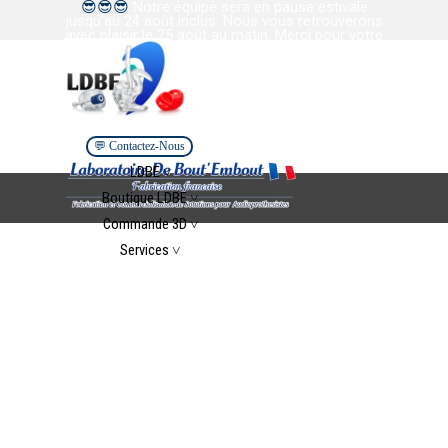
😎
😎
😎
Notre équipe sera en pause estivale
Aller au contenu
jusqu’au 24 août inclus. Nous vous retrouverons
avec plaisir le 25 août au matin. Merci pour votre
confiance et votre collaboration. Bel été à tous.
💬 Contactez-Nous
Sauter le menu
LDBE ˅
▼
Boutique LDBE ˅
▼
Commande 3D ˅
▼
Services ˅
▼