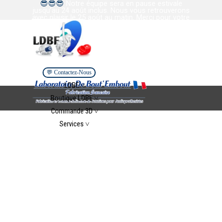
😎
😎
😎
Notre équipe sera en pause estivale
Aller au contenu
jusqu’au 24 août inclus. Nous vous retrouverons
avec plaisir le 25 août au matin. Merci pour votre
confiance et votre collaboration. Bel été à tous.
💬 Contactez-Nous
Sauter le menu
LDBE ˅
▼
Boutique LDBE ˅
▼
Commande 3D ˅
▼
Services ˅
▼