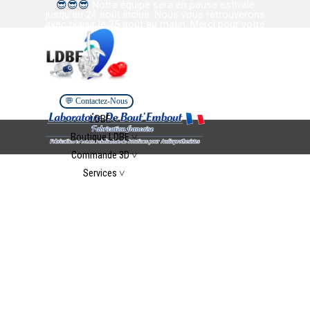
😎
😎
😎
Notre équipe sera en pause estivale
Aller au contenu
jusqu’au 24 août inclus. Nous vous retrouverons
avec plaisir le 25 août au matin. Merci pour votre
confiance et votre collaboration. Bel été à tous.
💬 Contactez-Nous
Sauter le menu
LDBE ˅
▼
Boutique LDBE ˅
▼
Commande 3D ˅
▼
Services ˅
▼