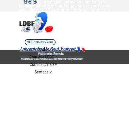
😎
😎
😎
Notre équipe sera en pause estivale
Aller au contenu
jusqu’au 24 août inclus. Nous vous retrouverons
avec plaisir le 25 août au matin. Merci pour votre
confiance et votre collaboration. Bel été à tous.
💬 Contactez-Nous
Sauter le menu
LDBE ˅
▼
Boutique LDBE ˅
▼
Commande 3D ˅
▼
Services ˅
▼