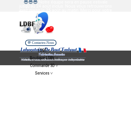
😎
😎
😎
Notre équipe sera en pause estivale
Aller au contenu
jusqu’au 24 août inclus. Nous vous retrouverons
avec plaisir le 25 août au matin. Merci pour votre
confiance et votre collaboration. Bel été à tous.
💬 Contactez-Nous
Sauter le menu
LDBE ˅
▼
Boutique LDBE ˅
▼
Commande 3D ˅
▼
Services ˅
▼