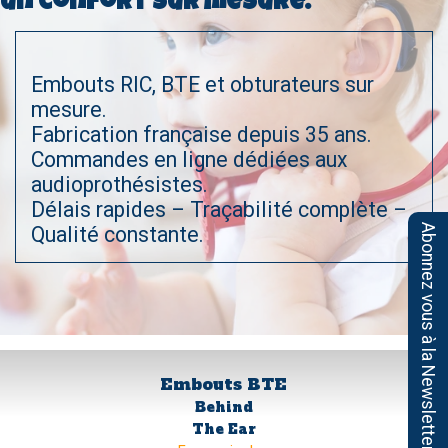
un confort sur mesure.
Embouts RIC, BTE et obturateurs sur
mesure.
Fabrication française depuis 35 ans.
Commandes en ligne dédiées aux
audioprothésistes.
Délais rapides – Traçabilité complète –
Qualité constante.
Abonnez vous à la Newsletter LDBE
Embouts BTE
Behind
The Ear