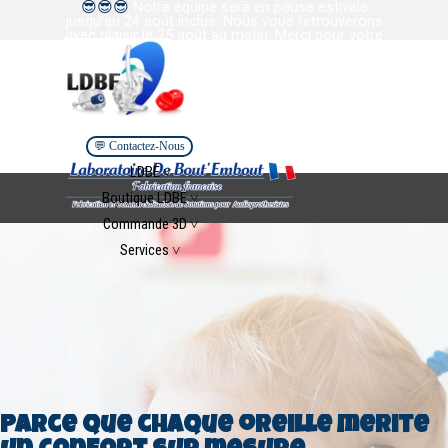
😎
😎
😎
Notre équipe sera en pause estivale
Aller au contenu
jusqu’au 24 août inclus. Nous vous retrouverons
avec plaisir le 25 août au matin. Merci pour votre
confiance et votre collaboration. Bel été à tous.
💬 Contactez-Nous
Sauter le menu
LDBE ˅
▼
Boutique LDBE ˅
▼
Commande 3D ˅
▼
Services ˅
▼
Parce que chaque oreille mérite