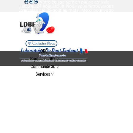
😎
😎
😎
Notre équipe sera en pause estivale
Aller au contenu
jusqu’au 24 août inclus. Nous vous retrouverons
avec plaisir le 25 août au matin. Merci pour votre
confiance et votre collaboration. Bel été à tous.
💬 Contactez-Nous
Sauter le menu
LDBE ˅
▼
Boutique LDBE ˅
▼
Commande 3D ˅
▼
Services ˅
▼