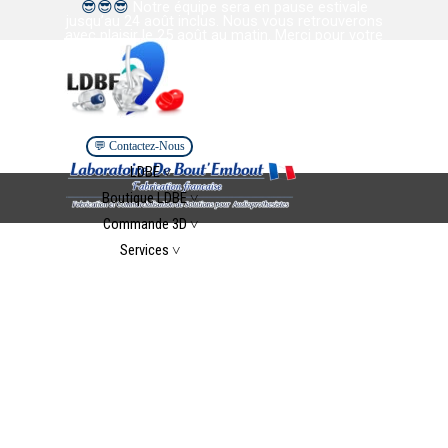
😎
😎
😎
Notre équipe sera en pause estivale
Aller au contenu
jusqu’au 24 août inclus. Nous vous retrouverons
avec plaisir le 25 août au matin. Merci pour votre
confiance et votre collaboration. Bel été à tous.
💬 Contactez-Nous
Sauter le menu
LDBE ˅
▼
Boutique LDBE ˅
▼
Commande 3D ˅
▼
Services ˅
▼